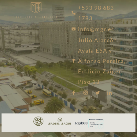
+593 98 683
1783
info@mgr.ec
Julio Alarcón
Ayala E5A y
Alfonso Pereira,
Edificio Zaigen.
Piso 13