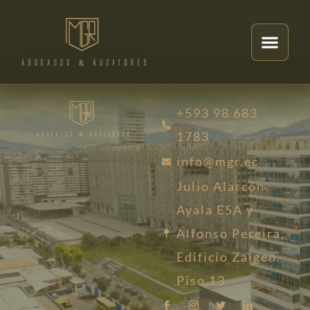
Checkout
+593 98 683
1783
info@mgr.ec
Julio Alarcón
Ayala E5A y
Alfonso Pereira,
Edificio Zaigen.
Piso 13