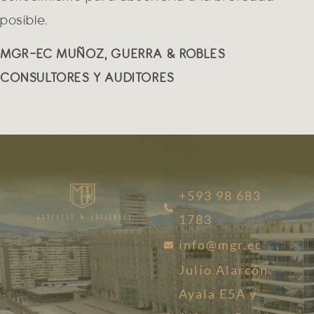
posible.
MGR-EC MUÑOZ, GUERRA & ROBLES
CONSULTORES Y AUDITORES
+593 98 683
1783
info@mgr.ec
Julio Alarcón
Ayala E5A y