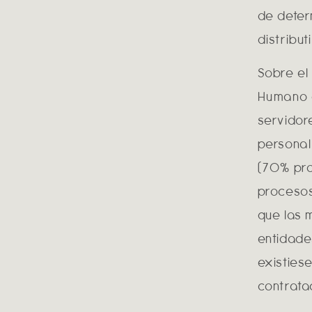
de deter
distribut
Sobre el
Humano d
servidor
personal
(70% pro
procesos
que las 
entidade
existies
contrata