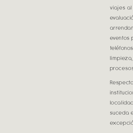
viajes al
evaluaci
arrendami
eventos 
teléfono
limpieza
procesos
Respecto
instituc
localida
suceda e
excepción