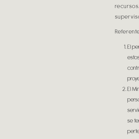
recursos
supervis
Referente
El pe
estos
contr
proye
El Mi
perso
servi
se te
perte