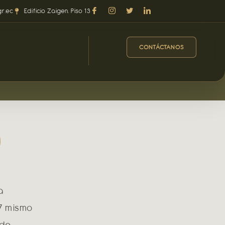
r.ec
Edificio Zaigen. Piso 13
CONTÁCTANOS
9
a
57 mismo
 de