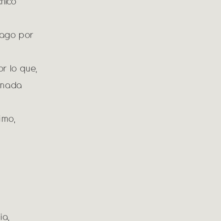
cnico
pago por
r lo que,
rnada
imo,
ia,