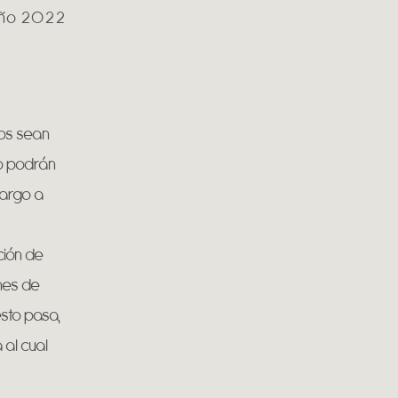
 año 2022
tos sean
no podrán
cargo a
ción de
nes de
esto pasa,
 al cual