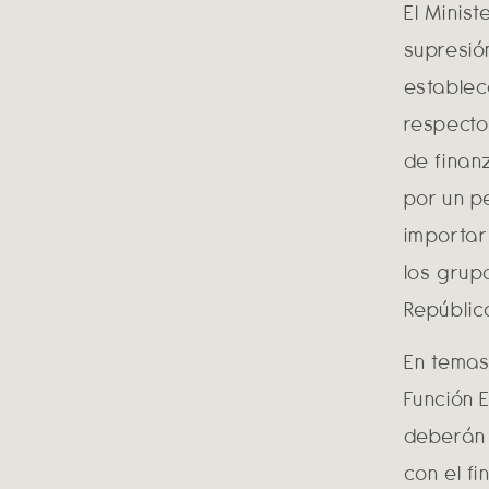
El Minis
supresió
establec
respecto
de finan
por un p
importar
los grupo
Repúblic
En temas
Función 
deberán 
con el f