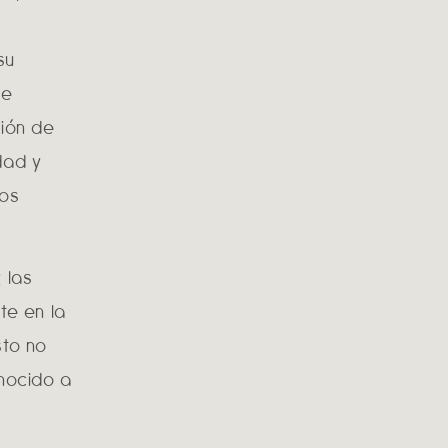
su
de
ción de
dad y
los
 las
te en la
sto no
onocido a