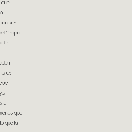
á que
 o
ionales.
 del Grupo
o de
ueden
 a las
debe
 ya
es o
 menos que
lo que la