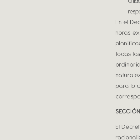
Unida
respe
En el De
horas ex
planific
todas la
ordinari
naturale
para lo 
correspo
SECCIÓN 
El Decre
racional