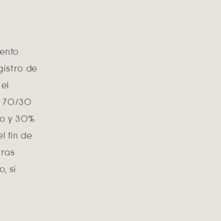
lento
gistro de
 el
l 70/30
vo y 30%
l fin de
tras
, si