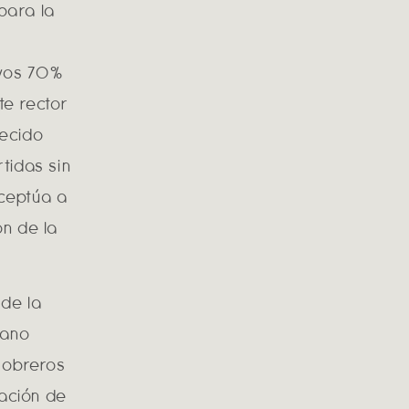
para la
e
ivos 70%
te rector
necido
tidas sin
xceptúa a
ón de la
 de la
mano
 obreros
zación de