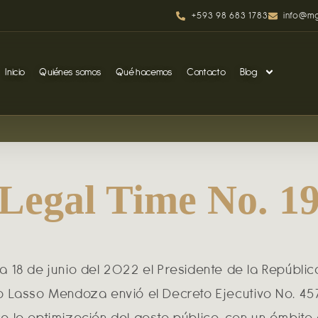
+593 98 683 1783
info@mg
Inicio
Quiénes somos
Qué hacemos
Contacto
Blog
Legal Time No. 1
a 18 de junio del 2022 el Presidente de la Repúblic
o Lasso Mendoza envió el Decreto Ejecutivo No. 4
a la optimización del gasto público, con un ámbito