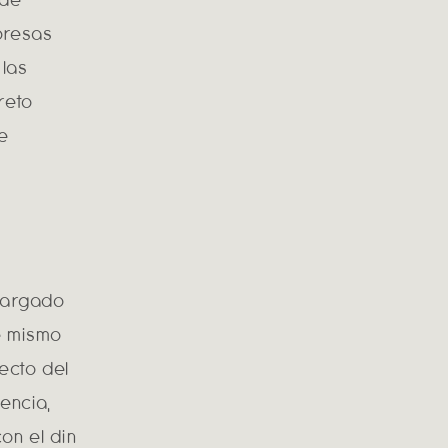
mpresas
 las
reto
de
ncargado
te mismo
ecto del
encia,
on el din