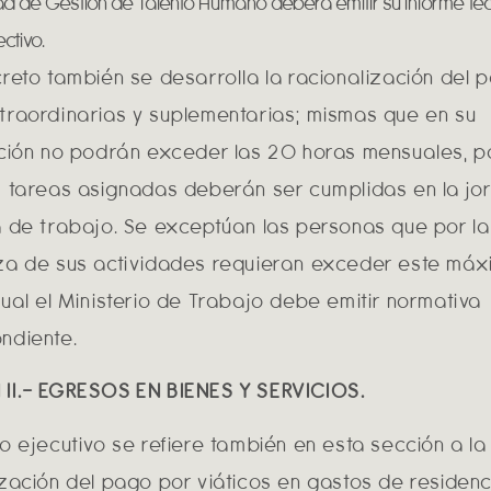
d de Gestión de Talento Humano deberá emitir su informe té
ctivo.
creto también se desarrolla la racionalización del 
traordinarias y suplementarias; mismas que en su
ación no podrán exceder las 20 horas mensuales, po
s tareas asignadas deberán ser cumplidas en la jo
a de trabajo. Se exceptúan las personas que por la
za de sus actividades requieran exceder este máx
cual el Ministerio de Trabajo debe emitir normativa
ndiente.
II.- EGRESOS EN BIENES Y SERVICIOS.
to ejecutivo se refiere también en esta sección a la
ización del pago por viáticos en gastos de residenc