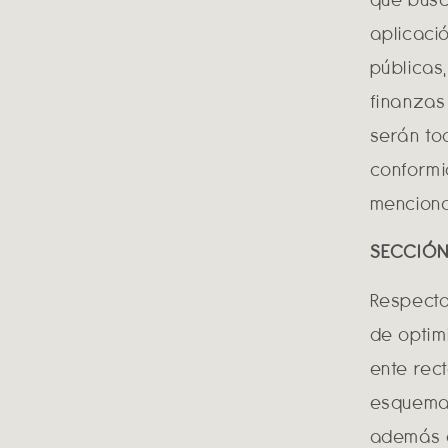
aplicaci
públicas,
finanzas
serán to
conformi
mencion
SECCIÓN
Respecto
de optim
ente rec
esquema 
además q