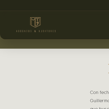
Con fech
Guillerm
que busc