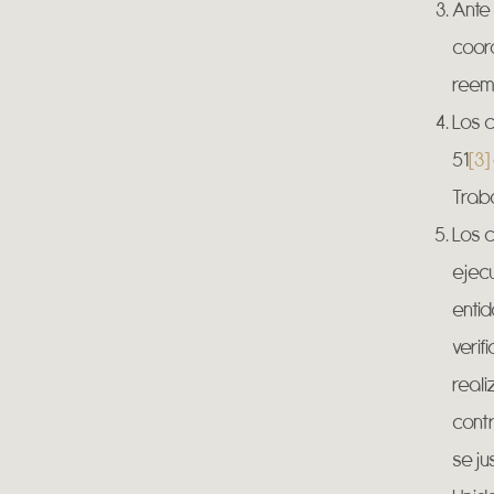
Ante 
coord
reemp
Los c
51
[3]
Traba
Los c
ejecu
entid
verif
reali
contr
se ju