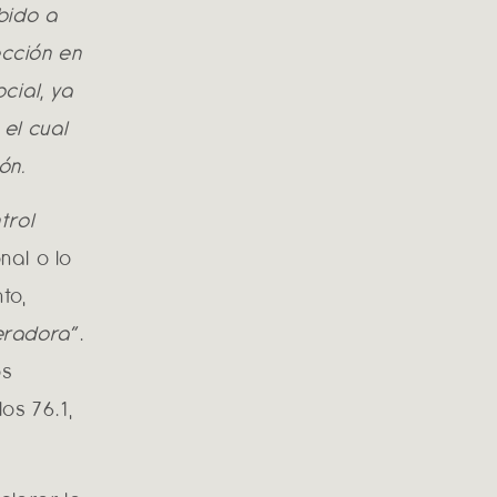
bido a
cción en
cial, ya
el cual
ón.
trol
nal o lo
to,
eradora
”.
os
os 76.1,