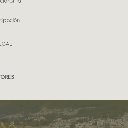
clarar la
cipación
LEGAL
TORES