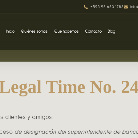
+593 98 683 1783
inf
Inicio
Quiénes somos
Qué hacemos
Contacto
Blog
Legal Time No. 2
s clientes y amigos:
oceso
de designación del superintendente de banco