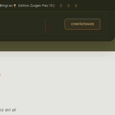
o@mgr.ec
Edificio Zaigen. Piso 13
CONTÁCTANOS
4
s en el