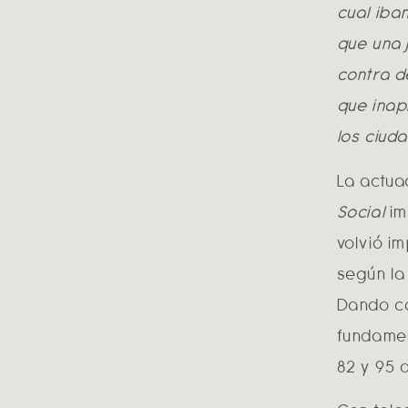
cual iba
que una 
contra d
que inap
los ciud
La actua
Social
im
volvió i
según la 
Dando co
fundamen
82 y 95 