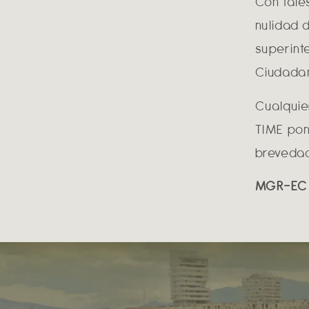
Con tale
nulidad 
superint
Ciudadan
Cualquie
TIME pon
brevedad
MGR-EC 