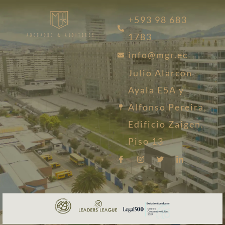
+593 98 683
1783
info@mgr.ec
Julio Alarcón
Ayala E5A y
Alfonso Pereira,
Edificio Zaigen.
Piso 13