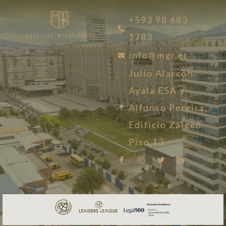
+593 98 683
1783
info@mgr.ec
Julio Alarcón
Ayala E5A y
Alfonso Pereira,
Edificio Zaigen.
Piso 13