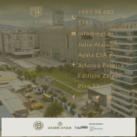
+593 98 683
1783
info@mgr.ec
Julio Alarcón
Ayala E5A y
Alfonso Pereira,
Edificio Zaigen.
Piso 13