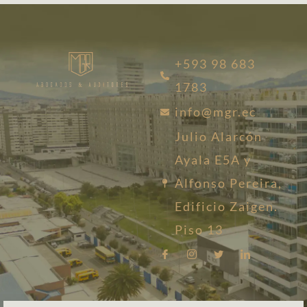
+593 98 683
1783
info@mgr.ec
Julio Alarcón
Ayala E5A y
Alfonso Pereira,
Edificio Zaigen.
Piso 13