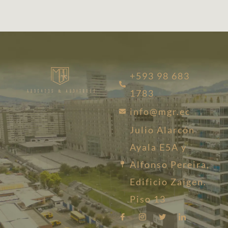
+593 98 683
1783
info@mgr.ec
Julio Alarcón
Ayala E5A y
Alfonso Pereira,
Edificio Zaigen.
Piso 13