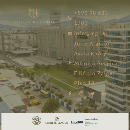
+593 98 683
1783
info@mgr.ec
Julio Alarcón
Ayala E5A y
Alfonso Pereira,
Edificio Zaigen.
Piso 13