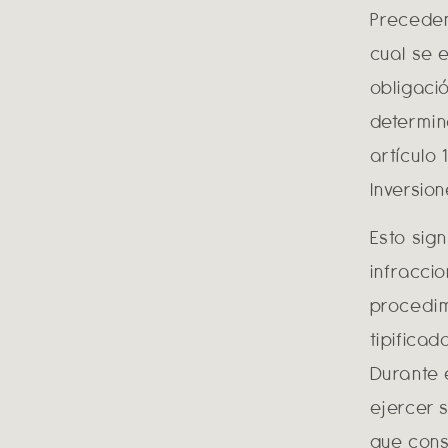
Preceden
cual se 
obligaci
determin
artículo
Inversio
Esto sig
infracci
procedim
tipifica
Durante 
ejercer 
que cons