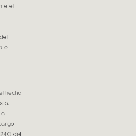
nte el
del
o e
del hecho
sta.
 a
scargo
 240 del