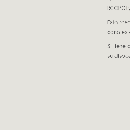
RCOPCI y 
Esta res
canales o
Si tiene
su dispos