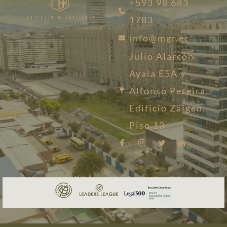
+593 98 683
1783
info@mgr.ec
Julio Alarcón
Ayala E5A y
Alfonso Pereira,
Edificio Zaigen.
Piso 13