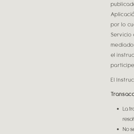
publicad
Aplicació
por lo cu
Servicio 
mediador
el instr
participe
El Instru
Transacc
La tr
resol
No se