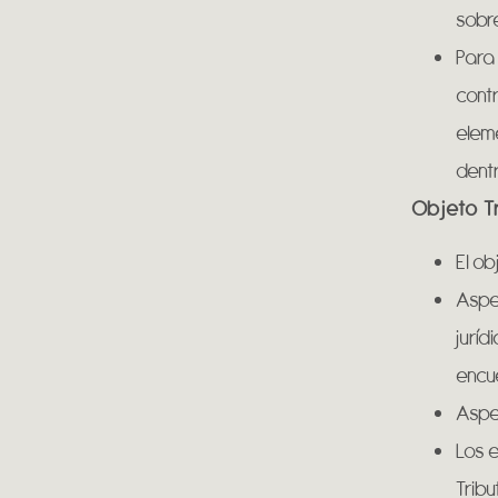
sobre
Para 
contr
eleme
dentr
Objeto T
El ob
Aspec
juríd
encue
Aspec
Los e
Tribu