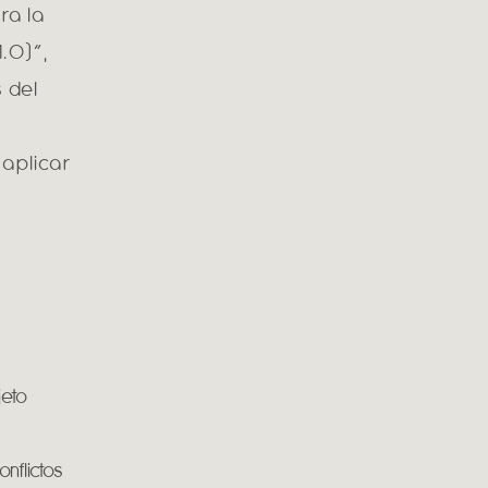
ra la
1.0)”,
s del
 aplicar
jeto
nflictos