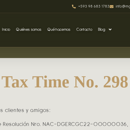
+593 98 683 1783
info@mg
Inicio
Quiénes somos
Qué hacemos
Contacto
Blog
Tax Time No. 298
s clientes y amigos:
e Resolución Nro. NAC-DGERCGC22-00000036,