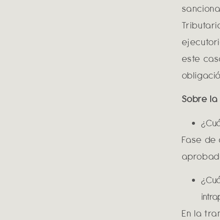
sanciona
Tributar
ejecutor
este cas
obligació
Sobre la
¿Cuál
Fase de 
aprobada
¿Cuál
intr
En la tr