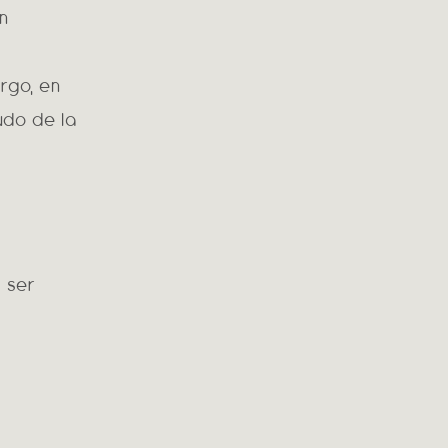
ón
rgo, en
udo de la
 ser