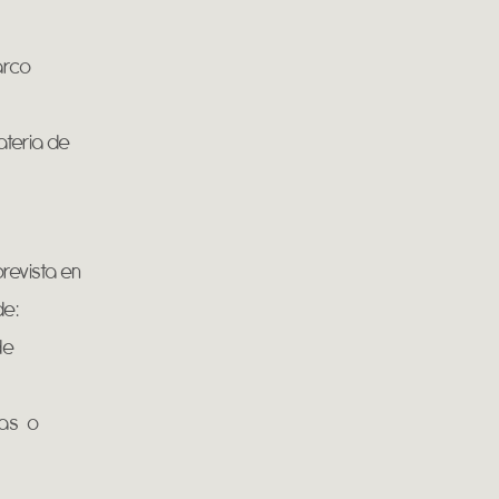
arco
ateria de
revista en
de:
de
as o