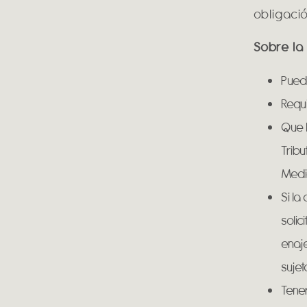
obligació
Sobre la
Puede
Requi
Que l
Tribu
Medi
Si la
soli
enaje
sujet
Tener