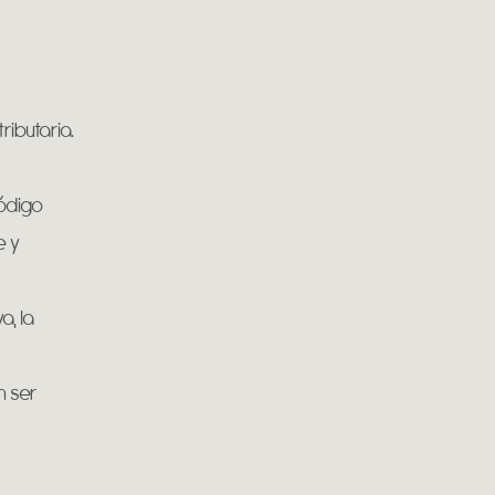
ributaria.
Código
e y
a, la
n ser