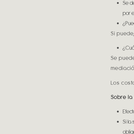
Se de
por e
¿Pued
Si puede,
¿Cuán
Se puede
mediació
Los cost
Sobre la
Efect
Si la
oblig