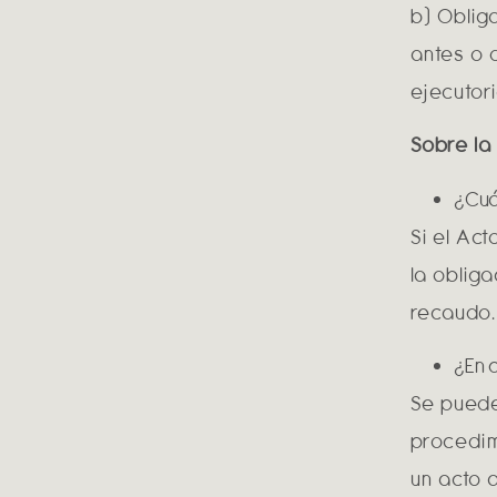
b) Oblig
antes o 
ejecutori
Sobre la
¿Cuál
Si el Ac
la obliga
recaudo.
¿En 
Se puede
procedim
un acto a