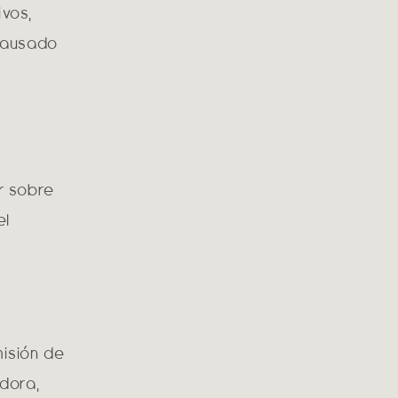
ivos,
causado
ir sobre
el
misión de
adora,