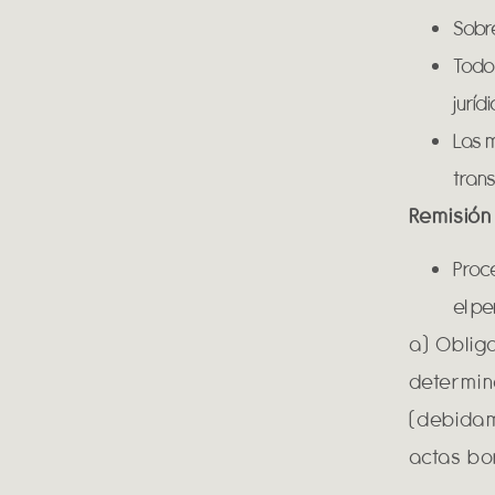
Sobre
Todo 
juríd
Las m
trans
Remisión
Proce
el pe
a) Oblig
determin
(debidam
actas bo