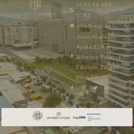
+593 98 683
1783
info@mgr.ec
Julio Alarcón
Ayala E5A y
Alfonso Pereira,
Edificio Zaigen.
Piso 13