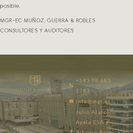
posible.
MGR-EC MUÑOZ, GUERRA & ROBLES
CONSULTORES Y AUDITORES
+593 98 683
1783
info@mgr.ec
Julio Alarcón
Ayala E5A y
Alfonso Pereira,