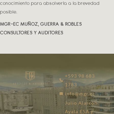
conocimiento para absolverla a la brevedad
posible.
MGR-EC MUÑOZ, GUERRA & ROBLES
CONSULTORES Y AUDITORES
+593 98 683
1783
info@mgr.ec
Julio Alarcón
Ayala E5A y