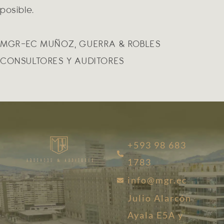
posible.
MGR-EC MUÑOZ, GUERRA & ROBLES
CONSULTORES Y AUDITORES
+593 98 683
1783
info@mgr.ec
Julio Alarcón
Ayala E5A y