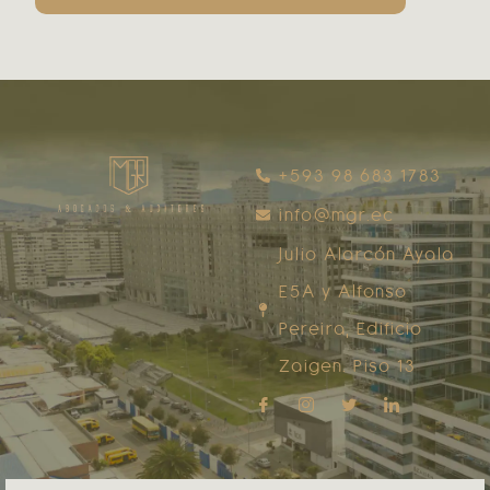
+593 98 683 1783
info@mgr.ec
Julio Alarcón Ayala
E5A y Alfonso
Pereira, Edificio
Zaigen. Piso 13